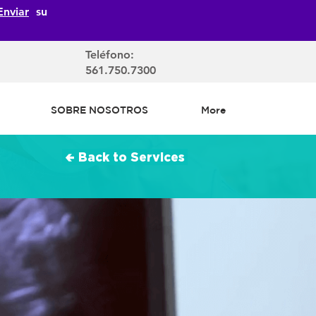
Enviar
su
Teléfono:
561.750.7300
SOBRE NOSOTROS
More
🢀 Back to Services