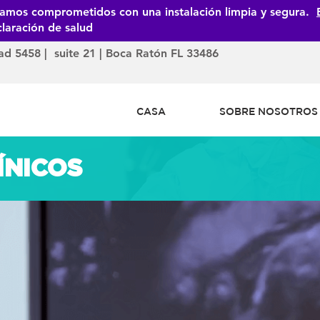
tamos comprometidos con una instalación limpia y segura.
laración de salud
dad 5458 | suite 21 | Boca Ratón FL 33486
CASA
SOBRE NOSOTROS
ÍNICOS