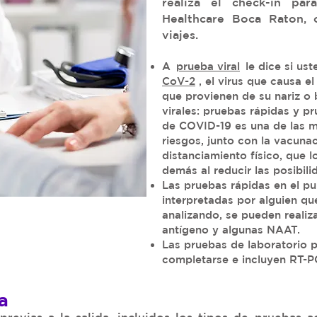
realiza el check-in par
Healthcare Boca Raton, 
viajes.
A
prueba viral
le dice si us
CoV-2
, el virus que causa 
que provienen de su nariz o
virales: pruebas rápidas y p
de COVID-19 es una de las 
riesgos, junto con la vacunac
distanciamiento físico, que l
demás al reducir las posibil
Las pruebas rápidas en el pu
interpretadas por alguien qu
analizando, se pueden realiz
antígeno y algunas NAAT.
Las pruebas de laboratorio 
completarse e incluyen RT-P
a