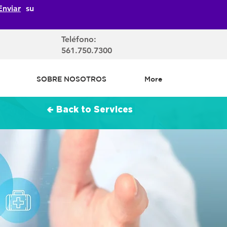
Enviar
su
Teléfono:
561.750.7300
SOBRE NOSOTROS
More
🢀 Back to Services