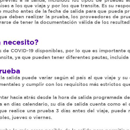
previas a la salida, incluidos los tipos de pruebas 
íses a los que viaja y por los que transita. Es su respo
o mucho antes de la fecha de salida para que pueda pre
que deben realizar la prueba, los proveedores de pru
arse de tener la documentación válida de los resultad
 necesito?
 de COVID-19 disponibles, por lo que es importante qu
transita, ya que pueden tener diferentes pautas, inclui
prueba
la salida puede variar según el país al que viaje y s
mentales y cumplir con los requisitos más estrictos que 
ontar hacia atrás desde la hora de salida programada de
 en días calendario, su día de salida cuenta como el d
ue realice una prueba 3 días antes del viaje, puede r
les, jueves o viernes.