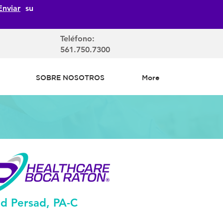
Enviar
su
Teléfono:
561.750.7300
SOBRE NOSOTROS
More
d Persad, PA-C