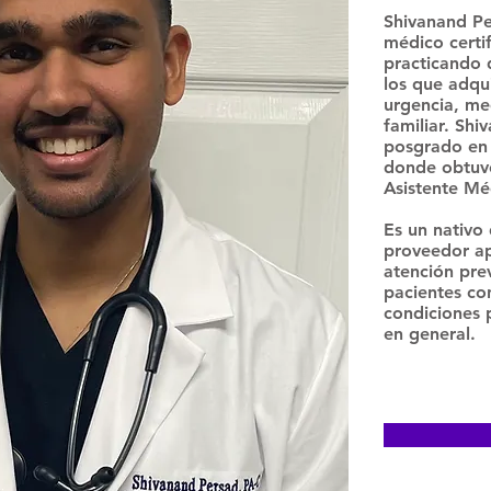
Shivanand Pe
médico certif
practicando 
los que adqu
urgencia, me
familiar. Shi
posgrado en 
donde obtuvo
Asistente Mé
Es un nativo 
proveedor ap
atención prev
pacientes co
condiciones 
en general.